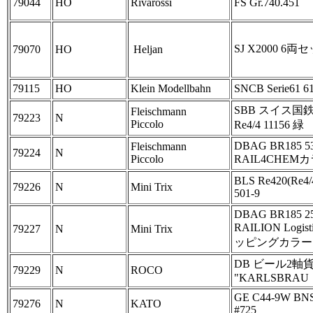
79044
HO
Rivarossi
FS Gr.740.451
SJ X2000 6両
79070
HO
Heljan
79115
HO
Klein Modellbahn
SNCB Serie61 6
SBB スイス国
Fleischmann
79223
N
Piccolo
Re4/4 11156 緑
DBAG BR185 53
Fleischmann
79224
N
Piccolo
RAIL4CHEM
BLS Re420(Re4/
79226
N
Mini Trix
501-9
DBAG BR185 25
RAILION Logist
79227
N
Mini Trix
ッピングカラー
DB ビール2軸
79229
N
ROCO
"KARLSBRAU
GE C44-9W BN
79276
N
KATO
#725