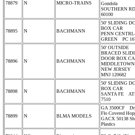
78879
N
MICRO‐TRAINS
Gondola
SOUTHERN RD
60100
50' SLIDING D
BOX CAR
78895
N
BACHMANN
PENN CENTRL
GREEN PC 16
50' OUTSIDE
BRACED SLID
DOOR BOX C
78896
N
BACHMANN
MIDDLETOWN
NEW JERSE
MNJ 120682
50' SLIDING D
BOX CAR
78898
N
BACHMANN
SANTA FE AT
7510
GA 3500CF Dr
Flo Covered Hop
78899
N
BLMA MODELS
GACX 50138 She
Plastics