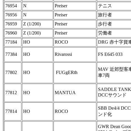
76954
N
Preiser
テニス
76956
N
Preiser
旅行者
76959
Z (1/200)
Preiser
歩行者
76960
Z (1/200)
Preiser
労働者
77184
HO
ROCO
DRG 赤十字貨
77384
HO
Rivarossi
FS E645 033
MAV 近郊型客
77802
HO
FUGgERth
車7両
SADDLE TAN
77812
HO
MANTUA
DCCサウンド
SBB De4/4 D
77814
HO
ROCO
ンド化
GWR Dean Goo