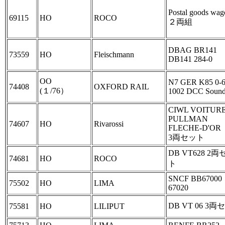
Postal goods wag
69115
HO
ROCO
２両組
DBAG BR141
73559
HO
Fleischmann
DB141 284‐0
OO
N7 GER K85 0‐6
74408
OXFORD RAIL
(１/76）
1002 DCC Soun
CIWL VOITUR
PULLMAN
74607
HO
Rivarossi
FLECHE-D'OR
3両セット
DB VT628 2両
74681
HO
ROCO
ト
SNCF BB67000
75502
HO
LIMA
67020
DB VT 06 3
75581
HO
LILIPUT