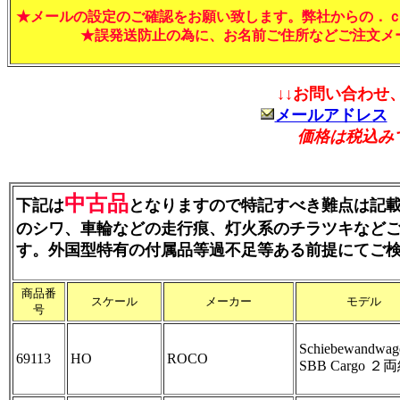
★メールの設定のご確認をお願い致します。弊社からの．
★誤発送防止の為に、お名前ご住所などご注文
↓↓お問い合わせ
メールアドレス
価格は税込み
中古品
下記は
となりますので特記すべき難点は記
のシワ、車輪などの走行痕、灯火系のチラツキなど
す。外国型特有の付属品等過不足等ある前提にてご
商品番
スケール
メーカー
モデル
号
Schiebewandwag
69113
HO
ROCO
SBB Cargo ２