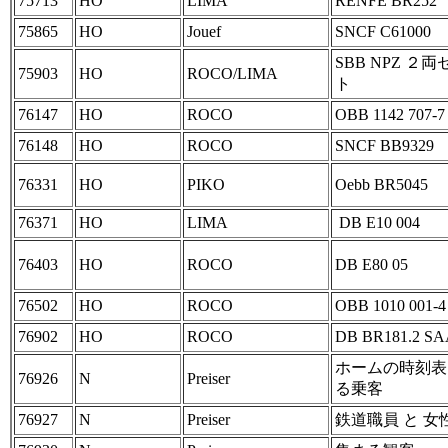
75713
HO
LIMA
RENFE BR252
75865
HO
Jouef
SNCF C61000
SBB NPZ ２両
75903
HO
ROCO/LIMA
ト
76147
HO
ROCO
OBB 1142 707-7
76148
HO
ROCO
SNCF BB9329
76331
HO
PIKO
Oebb BR5045
76371
HO
LIMA
DB E10 004
76403
HO
ROCO
DB E80 05
76502
HO
ROCO
OBB 1010 001-4
76902
HO
ROCO
DB BR181.2 S
ホームの時刻表
76926
N
Preiser
る乗客
76927
N
Preiser
鉄道職員 と 女