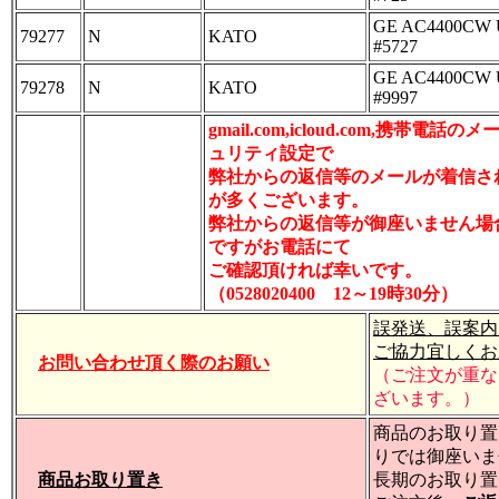
GE AC4400CW 
79277
N
KATO
#5727
GE AC4400CW 
79278
N
KATO
#9997
gmail.com,icloud.com,携帯電話
ュリティ設定で
弊社からの返信等のメールが着信さ
が多くございます。
弊社からの返信等が御座いません場
ですがお電話にて
ご確認頂ければ幸いです。
（0528020400 12～19時30分）
誤発送、誤案内
ご協力宜しくお
お問い合わせ頂く際のお願い
（ご注文が重な
ざいます。）
商品のお取り置
りでは御座いま
商品お取り置き
長期のお取り置