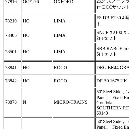
2534 スノープ
77816
OO/1:76
OXFORD
付 DCCサウン
FS DB ET30 
78219
HO
LIMA
ト
SNCF X2100 X 
78405
HO
LIMA
2両セット
SBB RABe Euro
78501
HO
LIMA
6両セット
78841
HO
ROCO
DRG BR44 GR
78842
HO
ROCO
DR 50 1675 UK
50' Steel Side，1
Panel, Fixed E
78878
N
MICRO‐TRAINS
Gondola
SOUTHERN RD
60143
50' Steel Side，1
Panel, Fixed E